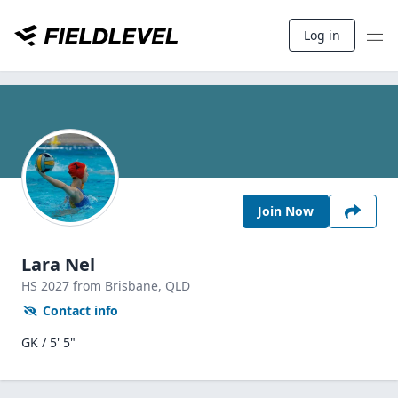
Log in
Join Now
Lara Nel
HS
2027
from Brisbane,
QLD
Contact info
GK / 5' 5"